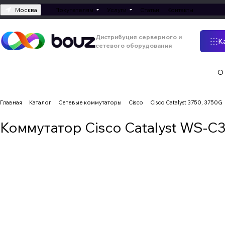
Москва
Покупателям
Услуги
Статьи
Контакты
Дистрибуция серверного и
К
сетевого оборудования
О
Главная
Каталог
Сетевые коммутаторы
Cisco
Cisco Catalyst 3750, 3750G
Коммутатор Cisco Catalyst WS-C