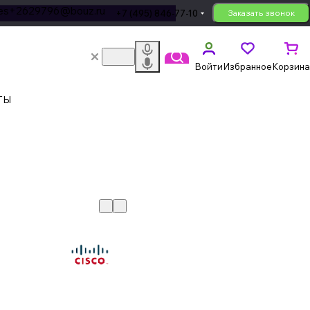
les+2629796@bouz.ru
+7 (495) 846-77-10
Заказать звонок
Войти
Избранное
Корзина
ТЫ