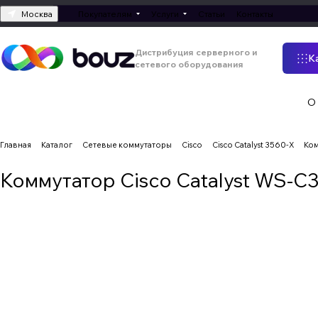
Москва
Покупателям
Услуги
Статьи
Контакты
Дистрибуция серверного и
К
сетевого оборудования
О
Главная
Каталог
Сетевые коммутаторы
Cisco
Cisco Catalyst 3560-X
Ком
Коммутатор Cisco Catalyst WS-C