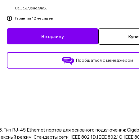
Нашли дешевле?
Гарантия 12 месяцев
В корзину
Купит
Пообщаться с менеджером
L3. Тип RJ-45 Ethernet портов для основного подключения: Gigab
ксный режим, Стандарты сети: IEEE 802.1D,IEEE 802.1Q,IEEE 802