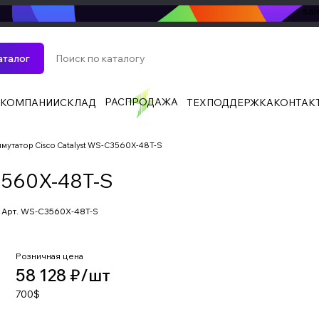
sa
аталог
РАСПРОДАЖА
 КОМПАНИИ
СКЛАД
ТЕХПОДДЕРЖКА
КОНТАК
мутатор Cisco Catalyst WS-C3560X-48T-S
3560X-48T-S
Арт.
WS-C3560X-48T-S
Розничная цена
58 128 ₽/
шт
700$