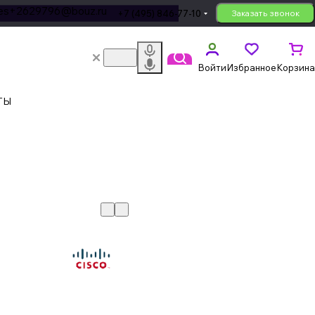
les+2629796@bouz.ru
+7 (495) 846-77-10
Заказать звонок
Войти
Избранное
Корзина
ТЫ