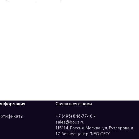
информация
Связаться с нами
сертификаты
+7 (495) 846-77-10
sales@bouz.ru
115114, Россия, Москва, ул. Бутлерова д.
17, бизнес-центр "NEO GEO"