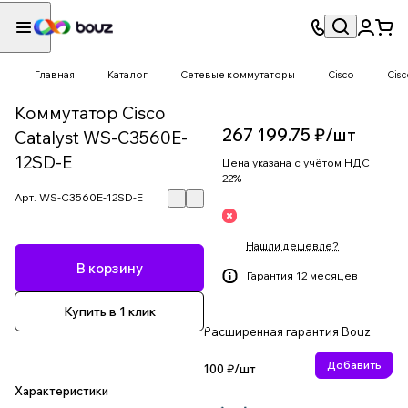
Главная
Каталог
Сетевые коммутаторы
Cisco
Cisc
Коммутатор Cisco
267 199.75 ₽/
шт
Catalyst WS-C3560E-
12SD-E
Цена указана с учётом НДС
22%
Арт.
WS-C3560E-12SD-E
Нашли дешевле?
В корзину
Гарантия 12 месяцев
Купить в 1 клик
Расширенная гарантия Bouz
Добавить
100 ₽/
шт
Характеристики