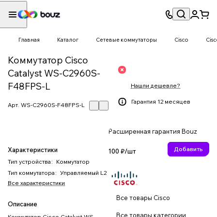
Главная
Каталог
Сетевые коммутаторы
Cisco
Cisc
Коммутатор Cisco
Catalyst WS-C2960S-
F48FPS-L
Нашли дешевле?
Гарантия 12 месяцев
Арт.
WS-C2960S-F48FPS-L
Расширенная гарантия Bouz
Добавить
Характеристики
100 ₽/
шт
Тип устройства
:
Коммутатор
Тип коммутатора
:
Управляемый L2
Все характеристики
Все товары Cisco
Описание
Все товары категории
Коммутатор Cisco Catalyst WS-