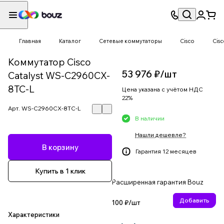
Главная
Каталог
Сетевые коммутаторы
Cisco
Cisc
Коммутатор Cisco
53 976 ₽/
шт
Catalyst WS-C2960CX-
8TC-L
Цена указана с учётом НДС
22%
Арт.
WS-C2960CX-8TC-L
В наличии
Нашли дешевле?
В корзину
Гарантия 12 месяцев
Купить в 1 клик
Расширенная гарантия Bouz
Добавить
100 ₽/
шт
Характеристики