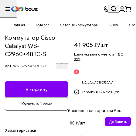
Главная
Каталог
Сетевые коммутаторы
Cisco
Cisc
Коммутатор Cisco
41 905 ₽/
шт
Catalyst WS-
C2960+48TC-S
Цена указана с учётом НДС
22%
Арт.
WS-C2960+48TC-S
Нашли дешевле?
В корзину
Гарантия 12 месяцев
Купить в 1 клик
Расширенная гарантия Bouz
Добавить
100 ₽/
шт
Характеристики