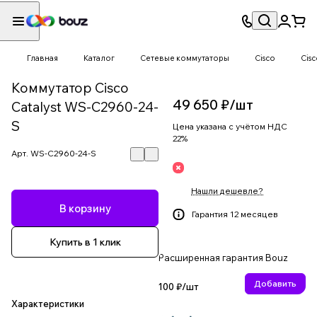
Главная
Каталог
Сетевые коммутаторы
Cisco
Cisc
Коммутатор Cisco
49 650 ₽/
шт
Catalyst WS-C2960-24-
S
Цена указана с учётом НДС
22%
Арт.
WS-C2960-24-S
Нашли дешевле?
В корзину
Гарантия 12 месяцев
Купить в 1 клик
Расширенная гарантия Bouz
Добавить
100 ₽/
шт
Характеристики