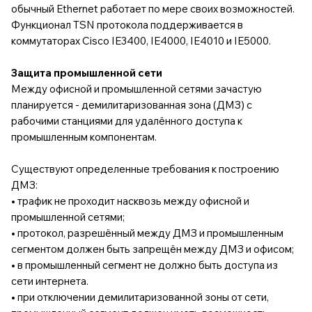
обычный Ethernet работает по мере своих возможностей.
Функционал TSN протокола поддерживается в
коммутаторах
Cisco IE3400, IE4000, IE4010 и IE5000
.
Защита промышленной сети
Между офисной и промышленной сетями зачастую
планируется - демилитаризованная зона (ДМЗ) с
рабочими станциями для удалённого доступа к
промышленным компонентам.
Существуют определенные требования к построению
ДМЗ:
• трафик не проходит насквозь между офисной и
промышленной сетями;
• протокол, разрешённый между ДМЗ и промышленным
сегментом должен быть запрещён между ДМЗ и офисом;
• в промышленный сегмент не должно быть доступа из
сети интернета.
• при отключении демилитаризованной зоны от сети,