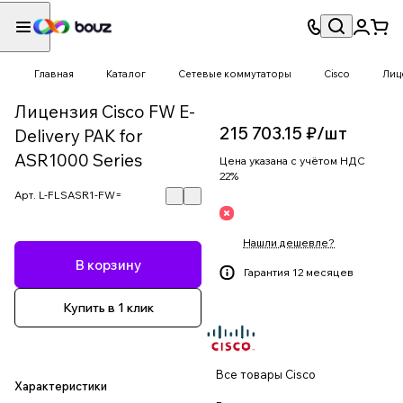
Главная
Каталог
Сетевые коммутаторы
Cisco
Лиц
Лицензия Cisco FW E-
215 703.15 ₽/
шт
Delivery PAK for
ASR1000 Series
Цена указана с учётом НДС
22%
Арт.
L-FLSASR1-FW=
Нашли дешевле?
В корзину
Гарантия 12 месяцев
Купить в 1 клик
Все товары Cisco
Характеристики