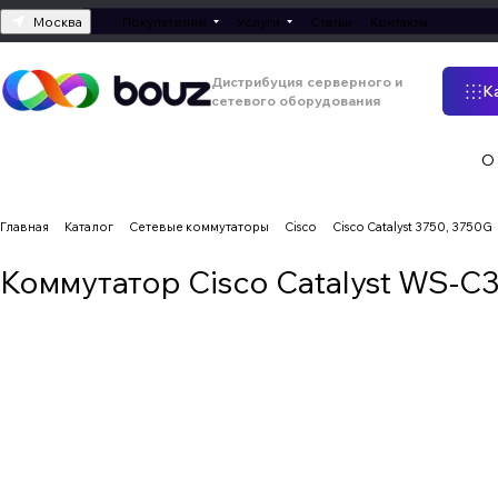
Москва
Покупателям
Услуги
Статьи
Контакты
Дистрибуция серверного и
К
сетевого оборудования
О
Главная
Каталог
Сетевые коммутаторы
Cisco
Cisco Catalyst 3750, 3750G
Коммутатор Cisco Catalyst WS-C