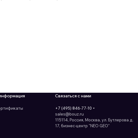
информация
Связаться с нами
сертификаты
+7 (495) 846-77-10
sales@bouz.ru
115114, Россия, Москва, ул. Бутлерова д.
17, бизнес-центр "NEO GEO"