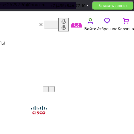
les+2629796@bouz.ru
+7 (495) 846-77-10
Заказать звонок
Войти
Избранное
Корзина
ТЫ