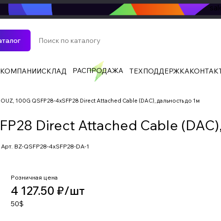
sa
аталог
РАСПРОДАЖА
 КОМПАНИИ
СКЛАД
ТЕХПОДДЕРЖКА
КОНТАК
OUZ, 100G QSFP28-4xSFP28 Direct Attached Cable (DAC), дальность до 1м
28 Direct Attached Cable (DAC),
Арт.
BZ-QSFP28-4xSFP28-DA-1
Розничная цена
4 127.50 ₽/
шт
50$