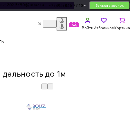
les+2629796@bouz.ru
+7 (495) 846-77-10
Заказать звонок
Войти
Избранное
Корзина
ТЫ
 дальность до 1м