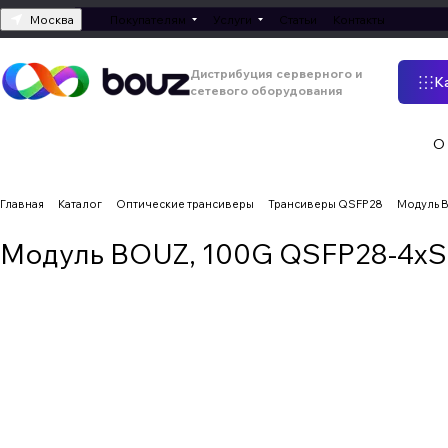
Москва
Покупателям
Услуги
Статьи
Контакты
Дистрибуция серверного и
К
сетевого оборудования
О
Главная
Каталог
Оптические трансиверы
Трансиверы QSFP28
Модуль B
Модуль BOUZ, 100G QSFP28-4xSFP