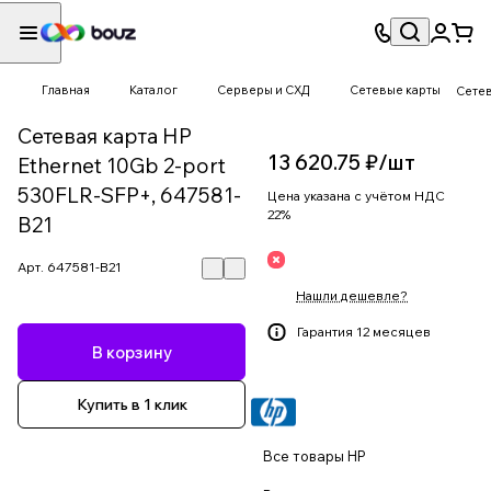
Главная
Каталог
Серверы и СХД
Сетевые карты
Сетев
Сетевая карта HP
13 620.75 ₽/
шт
Ethernet 10Gb 2-port
530FLR-SFP+, 647581-
Цена указана с учётом НДС
22%
B21
Арт.
647581-B21
Нашли дешевле?
Гарантия 12 месяцев
В корзину
Купить в 1 клик
Все товары HP