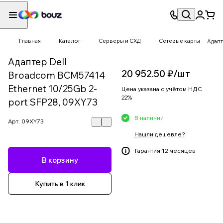
Главная
Каталог
Серверы и СХД
Сетевые карты
Адапт
Адаптер Dell
20 952.50 ₽/
шт
Broadcom BCM57414
Ethernet 10/25Gb 2-
Цена указана с учётом НДС
22%
port SFP28, 09XY73
В наличии
Арт.
09XY73
Нашли дешевле?
Гарантия 12 месяцев
В корзину
Купить в 1 клик