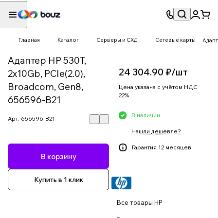
Главная
Каталог
Серверы и СХД
Сетевые карты
Адапт
Адаптер HP 530T,
24 304.90 ₽/
шт
2x10Gb, PCIe(2.0),
Broadcom, Gen8,
Цена указана с учётом НДС
22%
656596-B21
В наличии
Арт.
656596-B21
Нашли дешевле?
Гарантия 12 месяцев
В корзину
Купить в 1 клик
Все товары HP