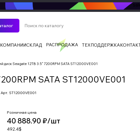
sa
аталог
РАСПРОДАЖА
 КОМПАНИИ
СКЛАД
ТЕХПОДДЕРЖКА
КОНТАК
ий диск Seagate 12TB 3.5" 7200RPM SATA ST12000VE001
" 7200RPM SATA ST12000VE001
Арт.
ST12000VE001
Розничная цена
40 888.90 ₽/
шт
492.4$