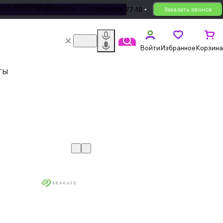
les+2629796@bouz.ru
+7 (495) 846-77-10
Заказать звонок
Войти
Избранное
Корзина
ТЫ