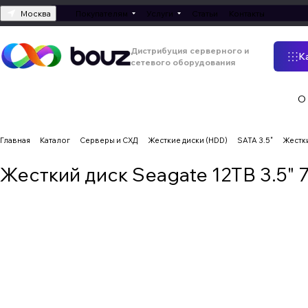
Москва
Покупателям
Услуги
Статьи
Контакты
Дистрибуция серверного и
К
сетевого оборудования
О
Главная
Каталог
Серверы и СХД
Жесткие диски (HDD)
SATA 3.5"
Жестк
Жесткий диск Seagate 12TB 3.5