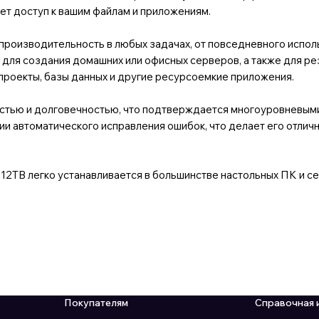
яет доступ к вашим файлам и приложениям.
оизводительность в любых задачах, от повседневного исполь
для создания домашних или офисных серверов, а также для ре
проекты, базы данных и другие ресурсоемкие приложения.
остью и долговечностью, что подтверждается многоуровневыми
и автоматического исправления ошибок, что делает его отличн
 12TB легко устанавливается в большинстве настольных ПК и с
Покупателям
Справочная 