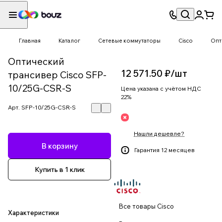
Главная
Каталог
Сетевые коммутаторы
Cisco
Опт
Оптический
12 571.50 ₽/
шт
трансивер Cisco SFP-
10/25G-CSR-S
Цена указана с учётом НДС
22%
Арт.
SFP-10/25G-CSR-S
Нашли дешевле?
В корзину
Гарантия 12 месяцев
Купить в 1 клик
Все товары Cisco
Характеристики