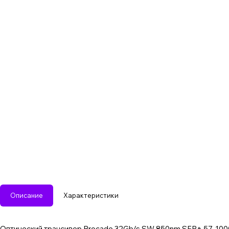
Описание
Характеристики
Оптический трансивер Brocade 32Gb/s SW 850nm SFP+ 57-1000