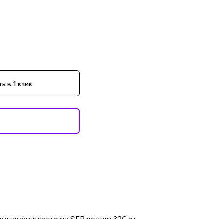
ь в 1 клик
едлагает к поставке SFP модули 32G от