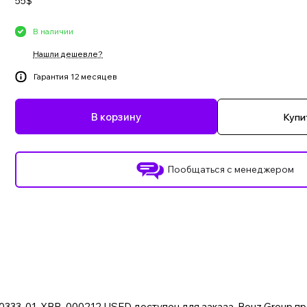
55$
В наличии
Нашли дешевле?
Гарантия 12 месяцев
В корзину
Купит
Пообщаться с менеджером
333-01, XBR-000212 USED доступен для заказа. Bouz Group пр