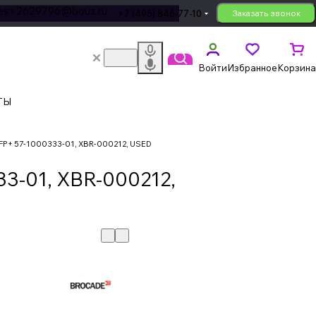
les+2629796@bouz.ru
+7 (495) 846-77-10
Заказать звонок
Войти
Избранное
Корзина
ТЫ
FP+ 57-1000333-01, XBR-000212, USED
3-01, XBR-000212,