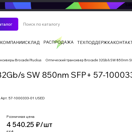
sa
аталог
РАСПРОДАЖА
 КОМПАНИИ
СКЛАД
ТЕХПОДДЕРЖКА
КОНТАК
ансиверы Brocade/Ruckus
Оптический трансивер Brocade 32Gb/s SW 850nm S
32Gb/s SW 850nm SFP+ 57-100033
Арт.
57-1000333-01 USED
Розничная цена
4 540.25 ₽/
шт