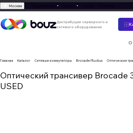
Москва
Покупателям
Услуги
Статьи
Контакты
Дистрибуция серверного и
К
сетевого оборудования
О
Главная
Каталог
Сетевые коммутаторы
Brocade/Ruckus
Оптические тр
Оптический трансивер Brocade 
USED