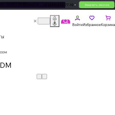
les+2629796@bouz.ru
+7 (495) 846-77-10
Заказать звонок
Войти
Избранное
Корзина
ТЫ
, DDM
 DDM