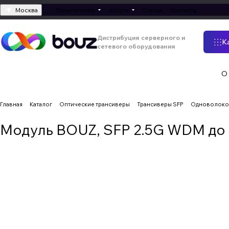
Москва
Покупателям
Услуги
Статьи
Контакты
Дистрибуция серверного и
К
сетевого оборудования
О
Главная
Каталог
Оптические трансиверы
Трансиверы SFP
Одноволокон
Модуль BOUZ, SFP 2.5G WDM до 