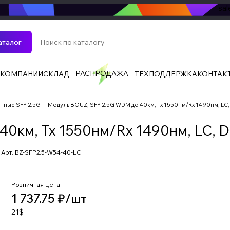
sa
аталог
РАСПРОДАЖА
 КОМПАНИИ
СКЛАД
ТЕХПОДДЕРЖКА
КОНТАК
ные SFP 2.5G
Модуль BOUZ, SFP 2.5G WDM до 40км, Tx 1550нм/Rx 1490нм, LC
40км, Tx 1550нм/Rx 1490нм, LC,
Арт.
BZ-SFP2.5-W54-40-LC
Розничная цена
1 737.75 ₽/
шт
21$