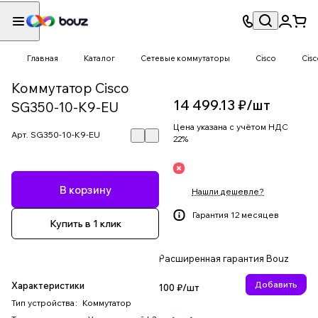
Главная
Каталог
Сетевые коммутаторы
Cisco
Cis
Коммутатор Cisco
14 499.13 ₽/
шт
SG350-10-K9-EU
Цена указана с учётом НДС
Арт.
SG350-10-K9-EU
22%
В корзину
Нашли дешевле?
Гарантия 12 месяцев
Купить в 1 клик
Расширенная гарантия Bouz
Добавить
Характеристики
100 ₽/
шт
Тип устройства
:
Коммутатор